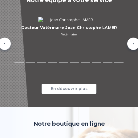
Notre équipe à votre service
Docteur Vétérinaire David TROALEN
Vétérinaire
Précédent
Su
En découvrir plus
Notre boutique en ligne