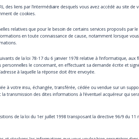
RL des liens par l’intermédiaire desquels vous avez accédé au site de vo
amment de cookies.
s relatives que pour le besoin de certains services proposés par le si
 informations en toute connaissance de cause, notamment lorsque vous
rmations.
ants de la loi 78-17 du 6 janvier 1978 relative à l’informatique, aux fi
es personnelles le concernant, en effectuant sa demande écrite et sign
 l’adresse à laquelle la réponse doit être envoyée.
iée à votre insu, échangée, transférée, cédée ou vendue sur un suppor
la transmission des dites informations à l’éventuel acquéreur qui ser
ions de la loi du 1er juillet 1998 transposant la directive 96/9 du 11 
ns et stockons les informations que vous voulez bien enregistrer dans 