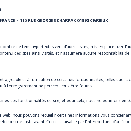
m
FRANCE – 115 RUE GEORGES CHARPAK 01390 CIVRIEUX
ain nombre de liens hypertextes vers d’autres sites, mis en place ave
ntenu des sites ainsi visités, et n’assumera aucune responsabilité de c
t agréable et à l’utilisation de certaines fonctionnalités, telles que l
u à l'enregistrement ne peuvent vous être fournis.
ines des fonctionnalités du site, et pour cela, nous ne pourrions en ê
site web, nous pouvons recueillir certaines informations vous concerna
eb consulté juste avant. Ceci est faisable par l'intermédiaire d'un "coo