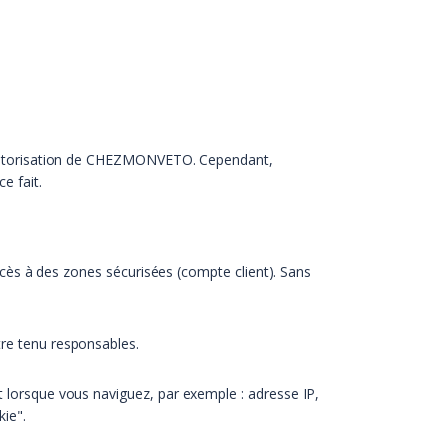
c l’autorisation de CHEZMONVETO. Cependant,
e fait.
'accès à des zones sécurisées (compte client). Sans
tre tenu responsables.
nt lorsque vous naviguez, par exemple : adresse IP,
kie".